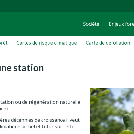
Société
Enjeux fore
orêt
Cartes de risque climatique
Carte de défoliation
une station
ntation ou de régénération naturelle
ude).
ères décennies de croissance il veut
limatique actuel et futur sur cette