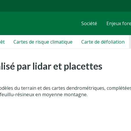
Société
Enjeux fore
êt
Cartes de risque climatique
Carte de défoliation
isé par lidar et placettes
odèles du terrain et des cartes dendrométriques, complétée
te feuillu-résineux en moyenne montagne.