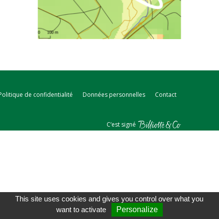
Politique de confidentialité
Données personnelles
Contact
C‘est signé
This site uses cookies and gives you control over what you
want to activate
Personalize