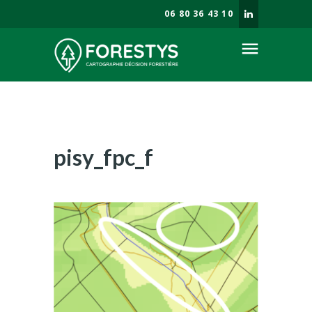
06 80 36 43 10
menu
Société
Enjeux forestiers
Savoir faire
pisy_fpc_f
Prestations
Blog