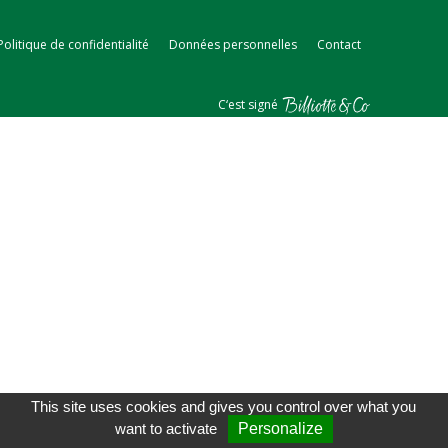
Politique de confidentialité
Données personnelles
Contact
C‘est signé
This site uses cookies and gives you control over what you
want to activate
Personalize