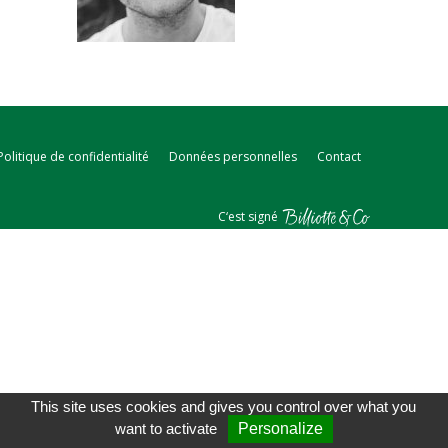
Politique de confidentialité
Données personnelles
Contact
C‘est signé
This site uses cookies and gives you control over what you
want to activate
Personalize