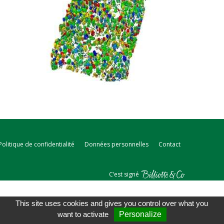
Politique de confidentialité
Données personnelles
Contact
C‘est signé
This site uses cookies and gives you control over what you
want to activate
Personalize