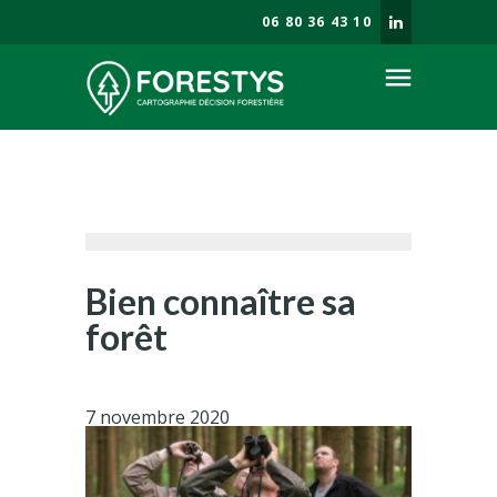
06 80 36 43 10
menu
Société
Enjeux forestiers
Savoir faire
Prestations
Bien connaître sa
Blog
forêt
7 novembre 2020