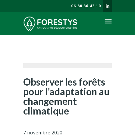
06 80 36 43 10
menu
Société
Enjeux forestiers
Savoir faire
Prestations
Observer les forêts
Blog
pour l’adaptation au
changement
climatique
7 novembre 2020