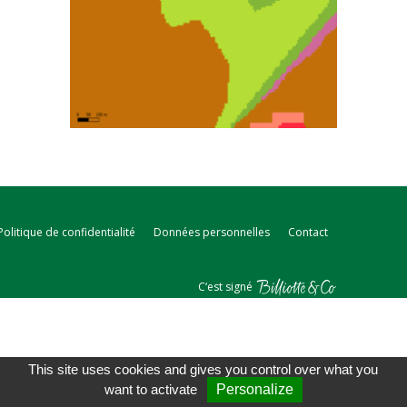
Politique de confidentialité
Données personnelles
Contact
C‘est signé
This site uses cookies and gives you control over what you
want to activate
Personalize