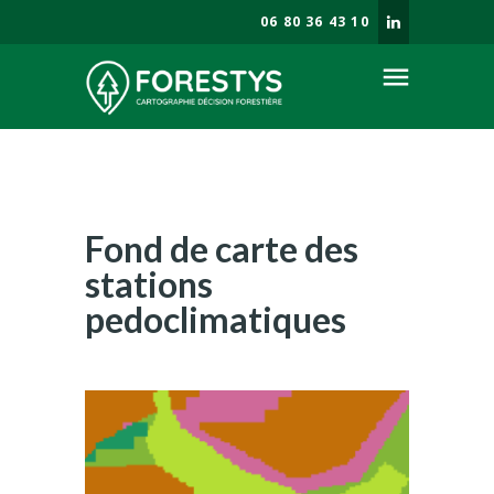
06 80 36 43 10
menu
Société
Enjeux forestiers
Savoir faire
Fond de carte des
Prestations
stations
Blog
pedoclimatiques