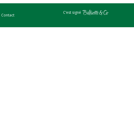
C‘est signé
Contact